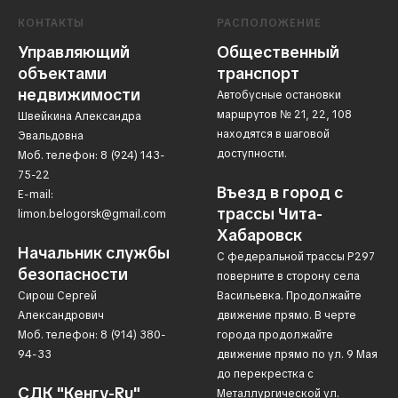
КОНТАКТЫ
РАСПОЛОЖЕНИЕ
Управляющий
Общественный
объектами
транспорт
недвижимости
Автобусные остановки
маршрутов № 21, 22, 108
Швейкина Александра
находятся в шаговой
Эвальдовна
доступности.
Моб. телефон: 8 (924) 143-
75-22
Въезд в город с
E-mail:
трассы Чита-
limon.belogor
sk@gmail.com
Хабаровск
Начальник службы
С федеральной трассы Р297
безопасности
поверните в сторону cела
Сирош Сергей
Васильевка. Продолжайте
Александрович
движение прямо. В черте
Моб. телефон: 8 (914) 380-
города продолжайте
94-33
движение прямо по ул. 9 Мая
до перекрестка с
СДК "Кенгу-Ru"
Металлургической ул.